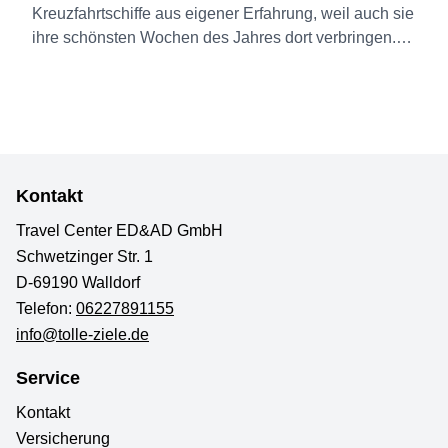
Kreuzfahrtschiffe aus eigener Erfahrung, weil auch sie
ihre schönsten Wochen des Jahres dort verbringen.
Und viele unserer Seereisen Angebote sind
konkurrenzlos günstig! Egal, ob langjährige
Mehr erfahren
Kreuzfahrer oder Neulinge, wir haben für jeden
Geschmack die passenden Kreuzfahrten und eine
Vielzahl unterschiedlicher Reisen im Angebot.
Stöbern Sie durch unsere Kreuzfahrten-Angebote und
Kontakt
überzeugen Sie sich selbst.
Travel Center ED&AD GmbH
Schwetzinger Str. 1
D-69190 Walldorf
Telefon:
06227891155
info@tolle-ziele.de
Service
Kontakt
Versicherung