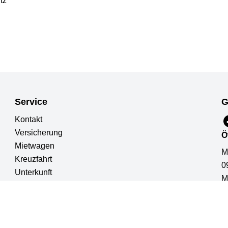
tz
Service
G
Kontakt
Versicherung
Ö
Mietwagen
M
Kreuzfahrt
0
Unterkunft
M
Pauschalreisen
0
Rundreisen
Mehr